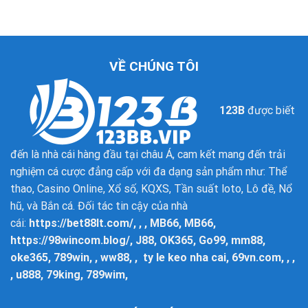
VỀ CHÚNG TÔI
123B
được biết
đến là nhà cái hàng đầu tại châu Á, cam kết mang đến trải
nghiệm cá cược đẳng cấp với đa dạng sản phẩm như: Thể
thao, Casino Online, Xổ số, KQXS, Tần suất loto, Lô đề, Nổ
hũ, và Bắn cá. Đối tác tin cậy của nhà
cái:
https://bet88lt.com/
, , ,
MB66
,
MB66
,
https://98wincom.blog/
, J88,
OK365
,
Go99
, mm88,
oke365
,
789win
, , ww88, ,
ty le keo nha cai
,
69vn.com
, , ,
,
u888
,
79king
,
789wim
,