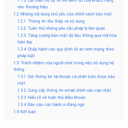
1.1.3
Cải thiện sự uy tín và niềm tin của khách hàng
vào thương hiệu
1.2
Những nội dung chủ yếu của chính sách bảo mật
1.2.1
Thông tin thu thập và sử dụng
1.2.2
Tuân thủ những yêu cầu pháp lý liên quan
1.2.3
Tăng cường bảo mật dữ liệu thông qua mã hóa
hiện đại
1.2.4
Chấp hành các quy định về an ninh mạng theo
pháp luật
1.3
Trách nhiệm của người chơi trong việc sử dụng hệ
thống
1.3.1
Giữ thông tin tài khoản cá nhân luôn được bảo
mật
1.3.2
Cung cấp thông tin email chính xác cập nhật
1.3.3
Hiểu rõ và tuân thủ điều khoản
1.3.4
Báo cáo các hành vi đáng ngờ
1.4
Kết luận