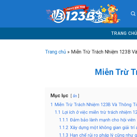
Chuyển
đến
nội
dung
TRANG CH
Trang chủ
»
Miễn Trừ Trách Nhiệm 123B Và
Miễn Trừ T
Mục lục
ẩn
1
Miễn Trừ Trách Nhiệm 123B Và Thông Ti
1.1
Lợi ích ở việc miễn trừ trách nhiệm 1
1.1.1
Đảm bảo lành mạnh cho hội viên
1.1.2
Xây dựng một không gian giải trí
1.1.3
Hạn chế rủi ro pháp lý cũng như g