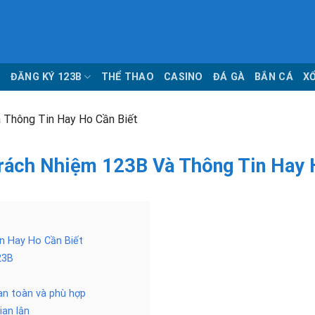
Ủ
ĐĂNG KÝ 123B
THỂ THAO
CASINO
ĐÁ GÀ
BẮN CÁ
X
 Thông Tin Hay Ho Cần Biết
rách Nhiệm 123B Và Thông Tin Hay 
n Hay Ho Cần Biết
23B
 an toàn và phù hợp
ian lận