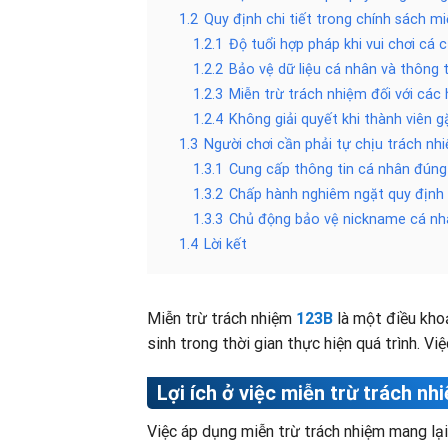
1.2
Quy định chi tiết trong chính sách m
1.2.1
Độ tuổi hợp pháp khi vui chơi cá 
1.2.2
Bảo vệ dữ liệu cá nhân và thông 
1.2.3
Miễn trừ trách nhiệm đối với các
1.2.4
Không giải quyết khi thành viên g
1.3
Người chơi cần phải tự chịu trách nhi
1.3.1
Cung cấp thông tin cá nhân đúng
1.3.2
Chấp hành nghiêm ngặt quy định 
1.3.3
Chủ động bảo vệ nickname cá nh
1.4
Lời kết
Miễn trừ trách nhiệm
123B
là một điều khoả
sinh trong thời gian thực hiện quá trình. V
Lợi ích ở việc miễn trừ trách n
Việc áp dụng miễn trừ trách nhiệm mang lại 